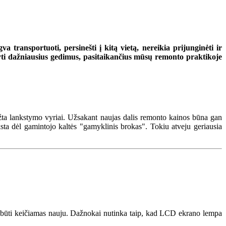
transportuoti, persinešti į kitą vietą, nereikia prijunginėti ir
šyti dažniausius gedimus, pasitaikančius mūsų remonto praktikoje
ūžta lankstymo vyriai. Užsakant naujas dalis remonto kainos būna gan
sta dėl gamintojo kaltės "gamyklinis brokas". Tokiu atveju geriausia
tų būti keičiamas nauju. Dažnokai nutinka taip, kad LCD ekrano lempa