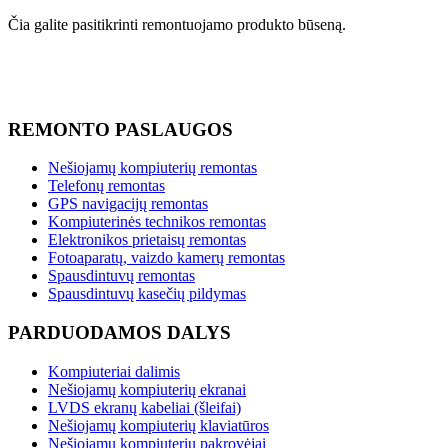
Čia galite pasitikrinti remontuojamo produkto būseną.
REMONTO PASLAUGOS
Nešiojamų kompiuterių remontas
Telefonų remontas
GPS navigacijų remontas
Kompiuterinės technikos remontas
Elektronikos prietaisų remontas
Fotoaparatų, vaizdo kamerų remontas
Spausdintuvų remontas
Spausdintuvų kasečių pildymas
PARDUODAMOS DALYS
Kompiuteriai dalimis
Nešiojamų kompiuterių ekranai
LVDS ekranų kabeliai (šleifai)
Nešiojamų kompiuterių klaviatūros
Nešiojamų kompiuterių pakrovėjai