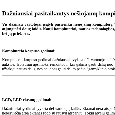
Dažniausiai pasitaikantys nešiojamų komp
Vis dažniau vartotojai įsigyti pasirenka nešiojamą kompiuterį. 
atjunginėti daug laidų. Nauji kompiuteriai, naujos technologijo
bei jų priežastis.
Kompiuterio korpuso gedimai:
Kompiuterio korpuso gedimai dažniausiai įvyksta dėl vartotojo kaltė
aukštos, labiausiai apsimoka remontuoti, kai galima gauti dalių nuo
užsakyti naujas dalis, nes naudotų gauti dėl to pačio "gamyklinio b
LCD, LED ekranų gedimai:
Dažniausiai gedimai įvyksta dėl vartotojų kaltės. Ekranai nėra atsp
nebešviečia arba ekranas rodo su rausvu atspalviu. Tokiu atveju galima