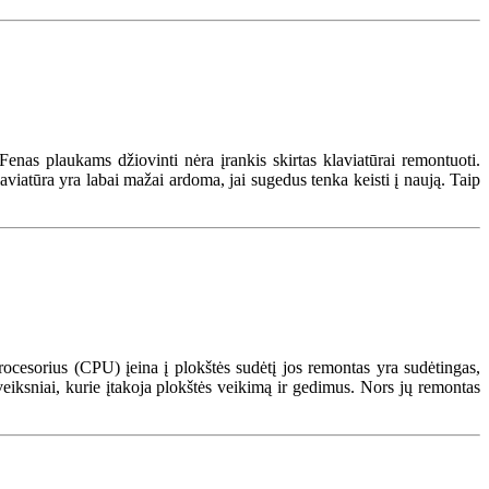
 Fenas plaukams džiovinti nėra įrankis skirtas klaviatūrai remontuoti.
aviatūra yra labai mažai ardoma, jai sugedus tenka keisti į naują. Taip
procesorius (CPU) įeina į plokštės sudėtį jos remontas yra sudėtingas,
 veiksniai, kurie įtakoja plokštės veikimą ir gedimus. Nors jų remontas