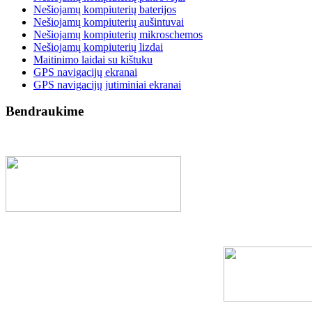
Nešiojamų kompiuterių baterijos
Nešiojamų kompiuterių aušintuvai
Nešiojamų kompiuterių mikroschemos
Nešiojamų kompiuterių lizdai
Maitinimo laidai su kištuku
GPS navigacijų ekranai
GPS navigacijų jutiminiai ekranai
Bendraukime