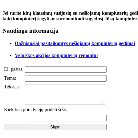
Jei turite kitų klausimų susijusių su nešiojamų kompiuterių gedi
kokį kompiuterį įsigyti ar suremontuoti sugedusį Jūsų kompiuterį
Naudinga informacija
Dažniausiai pasitaikantys nešiojamų kompiuterių gedimai
Velniškos akcijos kompiuterių remontui
El. paštas
Tema:
Tekstas:
Kiek bus prie dviejų pridėti šešis :