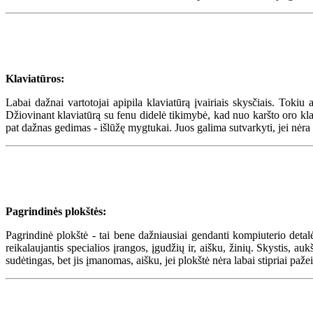
Klaviatūros:
Labai dažnai vartotojai apipila klaviatūrą įvairiais skysčiais. Tokiu
Džiovinant klaviatūrą su fenu didelė tikimybė, kad nuo karšto oro klav
pat dažnas gedimas - išlūžę mygtukai. Juos galima sutvarkyti, jei nėra i
Pagrindinės plokštės:
Pagrindinė plokštė - tai bene dažniausiai gendanti kompiuterio detalė
reikalaujantis specialios įrangos, įgudžių ir, aišku, žinių. Skystis, 
sudėtingas, bet jis įmanomas, aišku, jei plokštė nėra labai stipriai pažei