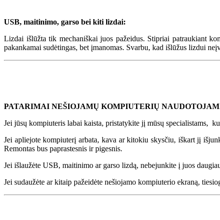
USB, maitinimo, garso bei kiti lizdai:
Lizdai išlūžta tik mechaniškai juos pažeidus. Stipriai patraukiant ko
pakankamai sudėtingas, bet įmanomas. Svarbu, kad išlūžus lizdui neįvy
PATARIMAI NEŠIOJAMŲ KOMPIUTERIŲ NAUDOTOJAM
Jei jūsų kompiuteris labai kaista, pristatykite jį mūsų specialistams, 
Jei apliejote kompiuterį arbata, kava ar kitokiu skysčiu, iškart jį išju
Remontas bus paprastesnis ir pigesnis.
Jei išlaužėte USB, maitinimo ar garso lizdą, nebejunkite į juos daugia
Jei sudaužėte ar kitaip pažeidėte nešiojamo kompiuterio ekraną, tiesiog