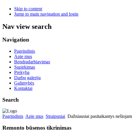
Skip to content
Jump to main navigation and login
Nav view search
Navigation
Pagrindinis
Apie mus
Bendradarbiavimas
Supirkimas
Prekyba
Darbų galerija
Galimybės
Kontaktai
Search
Pagrindinis
Apie mus
Straipsniai
Dažniausiai pasitaikantys nešioja
Remonto būsenos tikrinimas