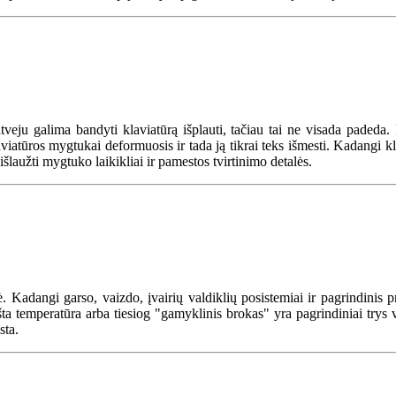
 atveju galima bandyti klaviatūrą išplauti, tačiau tai ne visada padeda.
iatūros mygtukai deformuosis ir tada ją tikrai teks išmesti. Kadangi kl
šlaužti mygtuko laikikliai ir pamestos tvirtinimo detalės.
. Kadangi garso, vaizdo, įvairių valdiklių posistemiai ir pagrindinis 
aukšta temperatūra arba tiesiog "gamyklinis brokas" yra pagrindiniai trys
sta.