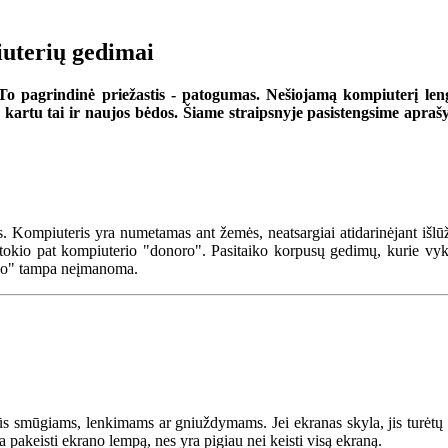
iuterių gedimai
To pagrindinė priežastis - patogumas. Nešiojamą kompiuterį lengva 
s, kartu tai ir naujos bėdos. Šiame straipsnyje pasistengsime apra
s. Kompiuteris yra numetamas ant žemės, neatsargiai atidarinėjant išl
 tokio pat kompiuterio "donoro". Pasitaiko korpusų gedimų, kurie vyk
roko" tampa neįmanoma.
arūs smūgiams, lenkimams ar gniuždymams. Jei ekranas skyla, jis turė
 pakeisti ekrano lempą, nes yra pigiau nei keisti visą ekraną.