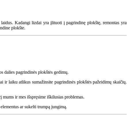
laidus. Kadangi lizdai yra įlituoti į pagrindinę plokštę, remontas yra
ndine plokšte.
ios dalies pagrindinės plokštės gedimų.
ngai ir laiku atlikus sumažinsite pagrindinės plokštės pažeidimų skaičių.
rį mums ir mes išspręsime iškilusias problemas.
mo elementus ar sukelti trumpą jungimą.