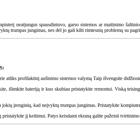
mpiuterį neatjungus spausdintuvo, garso sistemos ar maitinimo šaltinio 
ktų trumpas jungimas, nes dėl jo gali kilti rimtesnių problemų su pagri
S:
kurie atliks profilaktinį aušinimo sistemos valymą Taip išvengsite didžios
nkite, išimkite bateriją ir kuo skubiau pristatykite remontui. Viską teisi
u jokių įrenginių, kad neįvyktų trumpas jungimas. Pristatykite kompiute
 pristatykite jį keitimui. Patys keisdami ekraną galite pažeisti tvirtini