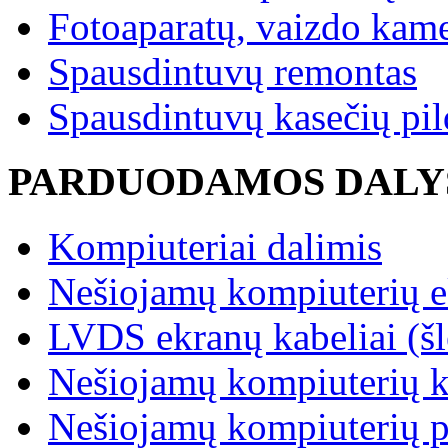
Fotoaparatų, vaizdo kam
Spausdintuvų remontas
Spausdintuvų kasečių pi
PARDUODAMOS DALY
Kompiuteriai dalimis
Nešiojamų kompiuterių e
LVDS ekranų kabeliai (šle
Nešiojamų kompiuterių k
Nešiojamų kompiuterių p