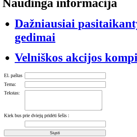
Naudinga informacija
Dažniausiai pasitaikan
gedimai
Velniškos akcijos komp
El. paštas
Tema:
Tekstas:
Kiek bus prie dviejų pridėti šešis :