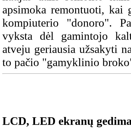
apsimoka remontuoti, kai g
kompiuterio "donoro". Pa
vyksta dėl gamintojo kal
atveju geriausia užsakyti n
to pačio "gamyklinio brok
LCD, LED ekranų gedima