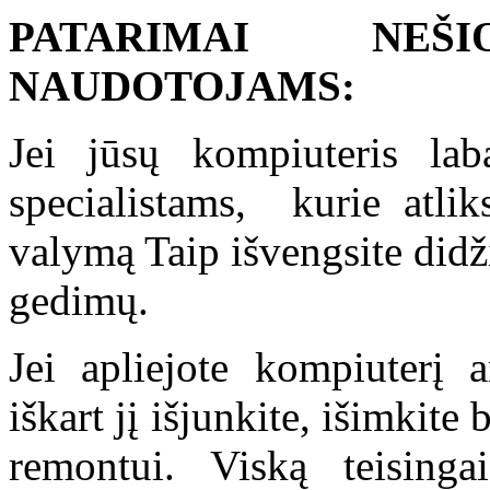
PATARIMAI NEŠI
NAUDOTOJAMS:
Jei jūsų kompiuteris laba
specialistams, kurie atlik
valymą Taip išvengsite didž
gedimų.
Jei apliejote kompiuterį a
iškart jį išjunkite, išimkite 
remontui. Viską teisinga