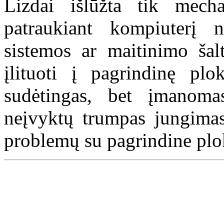
Lizdai išlūžta tik mecha
patraukiant kompiuterį n
sistemos ar maitinimo šalt
įlituoti į pagrindinę pl
sudėtingas, bet įmanoma
neįvyktų trumpas jungimas,
problemų su pagrindine plo