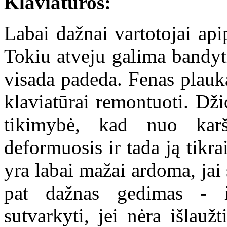
Klaviatūros:
Labai dažnai vartotojai apip
Tokiu atveju galima bandyti 
visada padeda. Fenas plauka
klaviatūrai remontuoti. Dži
tikimybė, kad nuo karš
deformuosis ir tada ją tikra
yra labai mažai ardoma, jai 
pat dažnas gedimas - i
sutvarkyti, jei nėra išlauž