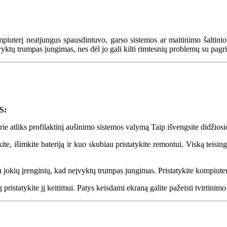
mpiuterį neatjungus spausdintuvo, garso sistemos ar maitinimo šaltinio 
ktų trumpas jungimas, nes dėl jo gali kilti rimtesnių problemų su pagri
S:
kurie atliks profilaktinį aušinimo sistemos valymą Taip išvengsite didžios
nkite, išimkite bateriją ir kuo skubiau pristatykite remontui. Viską teisi
u jokių įrenginių, kad neįvyktų trumpas jungimas. Pristatykite kompiute
 pristatykite jį keitimui. Patys keisdami ekraną galite pažeisti tvirtini