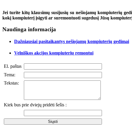
Jei turite kitų klausimų susijusių su nešiojamų kompiuterių gedi
kokį kompiuterį įsigyti ar suremontuoti sugedusį Jūsų kompiuterį
Naudinga informacija
Dažniausiai pasitaikantys nešiojamų kompiuterių gedimai
Velniškos akcijos kompiuterių remontui
El. paštas
Tema:
Tekstas:
Kiek bus prie dviejų pridėti šešis :