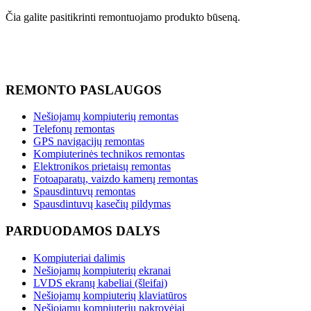
Čia galite pasitikrinti remontuojamo produkto būseną.
REMONTO PASLAUGOS
Nešiojamų kompiuterių remontas
Telefonų remontas
GPS navigacijų remontas
Kompiuterinės technikos remontas
Elektronikos prietaisų remontas
Fotoaparatų, vaizdo kamerų remontas
Spausdintuvų remontas
Spausdintuvų kasečių pildymas
PARDUODAMOS DALYS
Kompiuteriai dalimis
Nešiojamų kompiuterių ekranai
LVDS ekranų kabeliai (šleifai)
Nešiojamų kompiuterių klaviatūros
Nešiojamų kompiuterių pakrovėjai