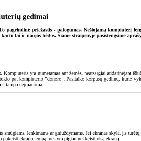
iuterių gedimai
To pagrindinė priežastis - patogumas. Nešiojamą kompiuterį lengva 
s, kartu tai ir naujos bėdos. Šiame straipsnyje pasistengsime apra
s. Kompiuteris yra numetamas ant žemės, neatsargiai atidarinėjant išl
 tokio pat kompiuterio "donoro". Pasitaiko korpusų gedimų, kurie vyk
roko" tampa neįmanoma.
arūs smūgiams, lenkimams ar gniuždymams. Jei ekranas skyla, jis turė
 pakeisti ekrano lempą, nes yra pigiau nei keisti visą ekraną.