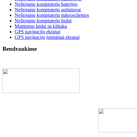
Nešiojamų kompiuterių baterijos
Nešiojamų kompiuterių aušintuvai
Nešiojamų kompiuterių mikroschemos
Nešiojamų kompiuterių lizdai
Maitinimo laidai su kištuku
GPS navigacijų ekranai
GPS navigacijų jutiminiai ekranai
Bendraukime