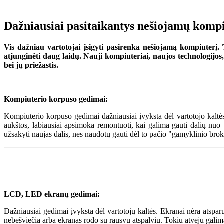
Dažniausiai pasitaikantys nešiojamų komp
Vis dažniau vartotojai įsigyti pasirenka nešiojamą kompiuterį. 
atjunginėti daug laidų. Nauji kompiuteriai, naujos technologijo
bei jų priežastis.
Kompiuterio korpuso gedimai:
Kompiuterio korpuso gedimai dažniausiai įvyksta dėl vartotojo kaltė
aukštos, labiausiai apsimoka remontuoti, kai galima gauti dalių nuo
užsakyti naujas dalis, nes naudotų gauti dėl to pačio "gamyklinio b
LCD, LED ekranų gedimai:
Dažniausiai gedimai įvyksta dėl vartotojų kaltės. Ekranai nėra atsp
nebešviečia arba ekranas rodo su rausvu atspalviu. Tokiu atveju galima