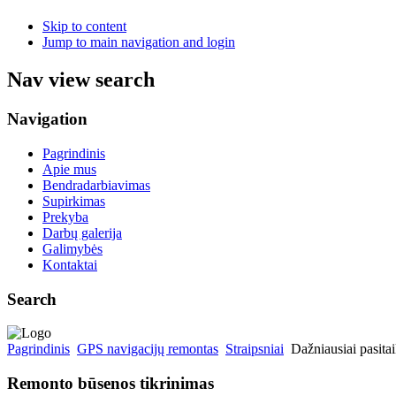
Skip to content
Jump to main navigation and login
Nav view search
Navigation
Pagrindinis
Apie mus
Bendradarbiavimas
Supirkimas
Prekyba
Darbų galerija
Galimybės
Kontaktai
Search
Pagrindinis
GPS navigacijų remontas
Straipsniai
Dažniausiai pasita
Remonto būsenos tikrinimas