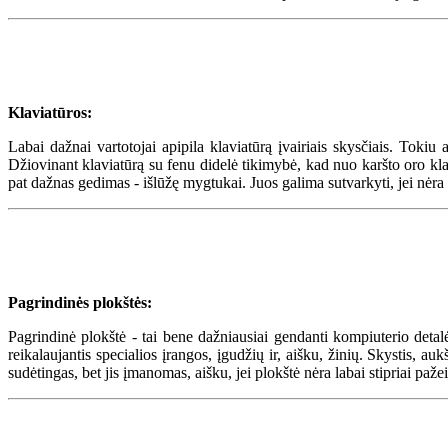
Klaviatūros:
Labai dažnai vartotojai apipila klaviatūrą įvairiais skysčiais. Tokiu
Džiovinant klaviatūrą su fenu didelė tikimybė, kad nuo karšto oro klav
pat dažnas gedimas - išlūžę mygtukai. Juos galima sutvarkyti, jei nėra i
Pagrindinės plokštės:
Pagrindinė plokštė - tai bene dažniausiai gendanti kompiuterio detalė
reikalaujantis specialios įrangos, įgudžių ir, aišku, žinių. Skystis, 
sudėtingas, bet jis įmanomas, aišku, jei plokštė nėra labai stipriai pažei