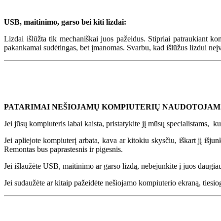
USB, maitinimo, garso bei kiti lizdai:
Lizdai išlūžta tik mechaniškai juos pažeidus. Stipriai patraukiant ko
pakankamai sudėtingas, bet įmanomas. Svarbu, kad išlūžus lizdui neįvy
PATARIMAI NEŠIOJAMŲ KOMPIUTERIŲ NAUDOTOJAM
Jei jūsų kompiuteris labai kaista, pristatykite jį mūsų specialistams, 
Jei apliejote kompiuterį arbata, kava ar kitokiu skysčiu, iškart jį išju
Remontas bus paprastesnis ir pigesnis.
Jei išlaužėte USB, maitinimo ar garso lizdą, nebejunkite į juos daugia
Jei sudaužėte ar kitaip pažeidėte nešiojamo kompiuterio ekraną, tiesiog