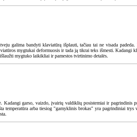
 atveju galima bandyti klaviatūrą išplauti, tačiau tai ne visada padeda.
iatūros mygtukai deformuosis ir tada ją tikrai teks išmesti. Kadangi kl
šlaužti mygtuko laikikliai ir pamestos tvirtinimo detalės.
. Kadangi garso, vaizdo, įvairių valdiklių posistemiai ir pagrindinis 
aukšta temperatūra arba tiesiog "gamyklinis brokas" yra pagrindiniai trys
sta.