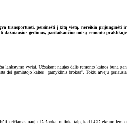
transportuoti, persinešti į kitą vietą, nereikia prijunginėti ir
šyti dažniausius gedimus, pasitaikančius mūsų remonto praktikoje
ūžta lankstymo vyriai. Užsakant naujas dalis remonto kainos būna gan
sta dėl gamintojo kaltės "gamyklinis brokas". Tokiu atveju geriausia
tų būti keičiamas nauju. Dažnokai nutinka taip, kad LCD ekrano lempa