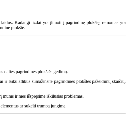
laidus. Kadangi lizdai yra įlituoti į pagrindinę plokštę, remontas yra
ndine plokšte.
ios dalies pagrindinės plokštės gedimų.
ngai ir laiku atlikus sumažinsite pagrindinės plokštės pažeidimų skaičių.
rį mums ir mes išspręsime iškilusias problemas.
mo elementus ar sukelti trumpą jungimą.