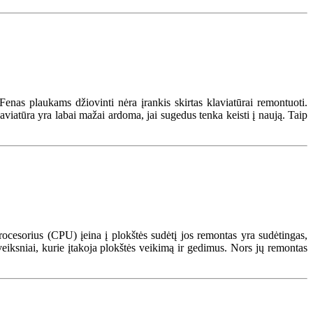
 Fenas plaukams džiovinti nėra įrankis skirtas klaviatūrai remontuoti.
aviatūra yra labai mažai ardoma, jai sugedus tenka keisti į naują. Taip
procesorius (CPU) įeina į plokštės sudėtį jos remontas yra sudėtingas,
 veiksniai, kurie įtakoja plokštės veikimą ir gedimus. Nors jų remontas