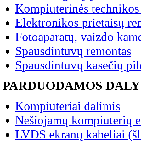
Kompiuterinės technikos
Elektronikos prietaisų r
Fotoaparatų, vaizdo kam
Spausdintuvų remontas
Spausdintuvų kasečių pi
PARDUODAMOS DALY
Kompiuteriai dalimis
Nešiojamų kompiuterių e
LVDS ekranų kabeliai (šle